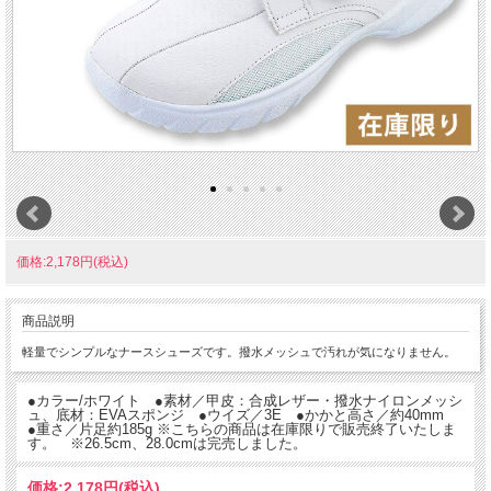
価格:2,178円(税込)
商品説明
軽量でシンプルなナースシューズです。撥水メッシュで汚れが気になりません。
●カラー/ホワイト ●素材／甲皮：合成レザー・撥水ナイロンメッシ
ュ、底材：EVAスポンジ ●ウイズ／3E ●かかと高さ／約40mm
●重さ／片足約185g ※こちらの商品は在庫限りで販売終了いたしま
す。 ※26.5cm、28.0cmは完売しました。
価格:
2,178円
(税込)