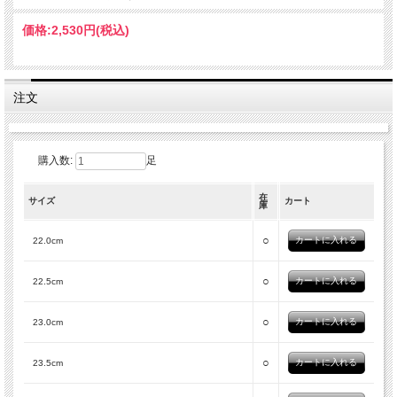
価格:
2,530円
(税込)
注文
購入数:
足
在
サイズ
カート
庫
○
22.0cm
○
22.5cm
○
23.0cm
○
23.5cm