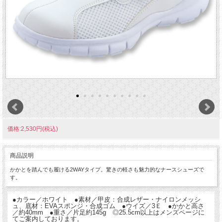
価格:2,530円(税込)
商品説明
かかとを踏んでも履ける2WAYタイプ。驚きの軽さも魅力的なナースシューズで
す。
●カラー／ホワイト ●素材／甲皮：合成レザー・ナイロンメッシ
ュ、底材：EVAスポンジ・合成ゴム ●ウイズ／3Ｅ ●かかと高さ
／約40mm ●重さ／片足約145g ◎25.5cm以上はメンズページに
てご案内しております。