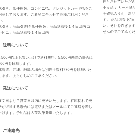
担とさせていただ
不良品： 万一不良
代引き、郵便振替、コンビニ払、クレジットカード払をご
を確認のうえ、新
用意しております。ご希望に合わせて各種ご利用くださ
す。 商品到着後7
い。
い。それを過ぎま
代引き：商品引渡時 郵便振替：商品到着後１４日以内 コ
せんのでご了承く
ンビニ：商品到着後１４日以内
送料について
5,500円以上お買い上げで送料無料。5,500円未満の場合は
660円を頂戴します。
北海道、沖縄、離島の場合は別途手数料770円を頂戴いた
します。あらかじめご了承ください。
発送について
注文日より７営業日以内に発送いたします。在庫切れで発
送が遅延する場合には電話またはメールにてご連絡を差し
上げます。予約品は入荷次第発送いたします。
ご連絡先