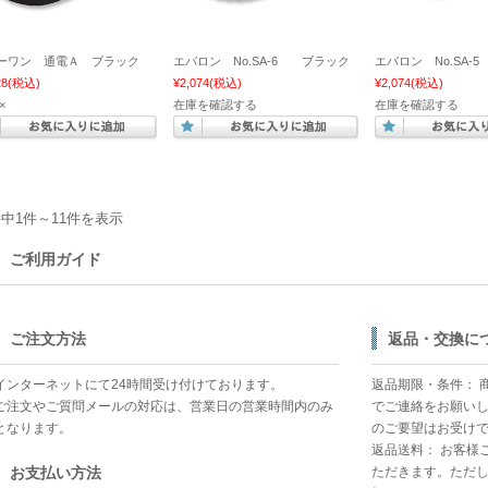
ーワン 通電Ａ ブラック
エバロン No.SA-6 ブラック
エバロン No.SA
28
(税込)
¥2,074
(税込)
¥2,074
(税込)
×
在庫を確認する
在庫を確認する
件中1件～11件を表示
ご利用ガイド
ご注文方法
返品・交換に
インターネットにて24時間受け付けております。
返品期限・条件： 
ご注文やご質問メールの対応は、営業日の営業時間内のみ
でご連絡をお願い
となります。
のご要望はお受け
返品送料： お客様
お支払い方法
ただきます。ただ