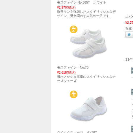
モスファイン No.385T ホワイト
¥2,970
(税込)
縦ラインを強調したスタイリッシュなデ
ザイン。男女問わず人気の一足です。
エバ
¥2,7
在庫 
11
モスファイン No.70
¥2,618
(税込)
撥水メッシュ採用のスタイリッシュなナ
ースシューズ
クイックスポーツ No.387