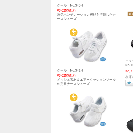
クール No.340N
¥3,025
(税込)
通気ベンチレーション機能を搭載したナ
ースシューズ
ニュ
No
クール No.341N
¥2,0
¥3,025
(税込)
在庫
メッシュ素材＆エアークッションソール
の定番ナースシューズ