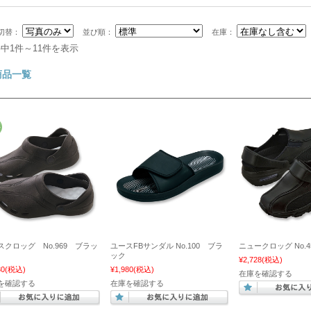
切替：
並び順：
在庫：
件中1件～11件を表示
商品一覧
スクロッグ No.969 ブラッ
ユースFBサンダル No.100 ブラ
ニュークロッグ No.
ック
¥2,728
(税込)
30
(税込)
¥1,980
(税込)
在庫を確認する
を確認する
在庫を確認する