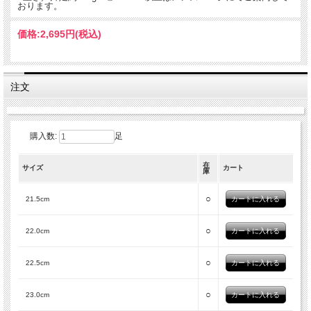
おります。
価格:
2,695円
(税込)
注文
購入数:
足
在
サイズ
カート
庫
○
21.5cm
○
22.0cm
○
22.5cm
○
23.0cm