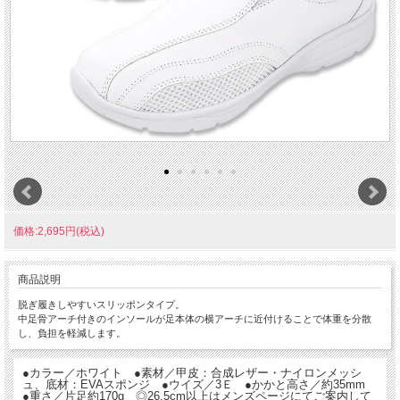
価格:2,695円(税込)
商品説明
脱ぎ履きしやすいスリッポンタイプ。
中足骨アーチ付きのインソールが足本体の横アーチに近付けることで体重を分散
し、負担を軽減します。
●カラー／ホワイト ●素材／甲皮：合成レザー・ナイロンメッシ
ュ、底材：EVAスポンジ ●ウイズ／3Ｅ ●かかと高さ／約35mm
●重さ／片足約170g ◎26.5cm以上はメンズページにてご案内して