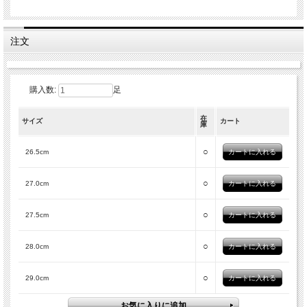
注文
購入数:
足
在
サイズ
カート
庫
○
26.5cm
○
27.0cm
○
27.5cm
○
28.0cm
○
29.0cm