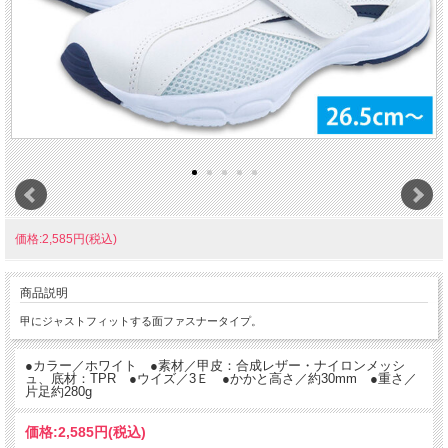
価格:2,585円(税込)
商品説明
甲にジャストフィットする面ファスナータイプ。
●カラー／ホワイト ●素材／甲皮：合成レザー・ナイロンメッシ
ュ、底材：TPR ●ウイズ／3Ｅ ●かかと高さ／約30mm ●重さ／
片足約280g
価格:
2,585円
(税込)