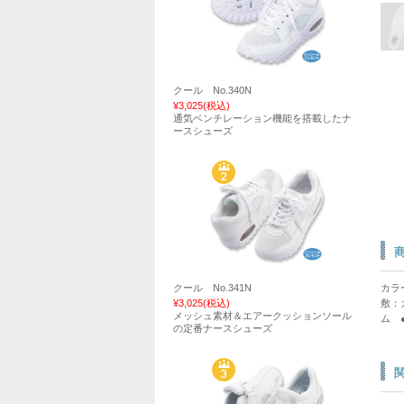
クール No.340N
¥3,025
(税込)
通気ベンチレーション機能を搭載したナ
ースシューズ
クール No.341N
カラ
¥3,025
(税込)
敷：
メッシュ素材＆エアークッションソール
ム 
の定番ナースシューズ