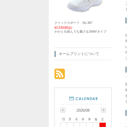
クイックスポーツ No.387
¥2,530
(税込)
かかとを踏んでも履ける2WAYタイプ
ネームプリントについて
2026/08
日
月
火
水
木
金
土
1