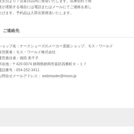
注文日より７営業日以内に発送いたします。在庫切れで発
送が遅延する場合には電話またはメールにてご連絡を差し
上げます。予約品は入荷次第発送いたします。
ご連絡先
ショップ名：ナースシューズのメーカー直販ショップ、モス・ワールド
販売業者：モス・ワールド株式会社
運営責任者：堀田 美千子
所在地：〒420-0074 静岡県静岡市葵区四番町９－１７
電話番号：054-252-3411
お問合せメールアドレス：
webmaster@moos.jp