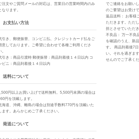
ご注文やご質問メールの対応は、営業日の営業時間内のみ
でご連絡をお願い
となります。
のご要望はお受け
返品送料： お客様
お支払い方法
ただきます。ただ
担とさせていただ
不良品： 万一不良
代引き、郵便振替、コンビニ払、クレジットカード払をご
を確認のうえ、新
用意しております。ご希望に合わせて各種ご利用くださ
す。 商品到着後7
い。
い。それを過ぎま
代引き：商品引渡時 郵便振替：商品到着後１４日以内 コ
せんのでご了承く
ンビニ：商品到着後１４日以内
送料について
5,500円以上お買い上げで送料無料。5,500円未満の場合は
660円を頂戴します。
北海道、沖縄、離島の場合は別途手数料770円を頂戴いた
します。あらかじめご了承ください。
発送について