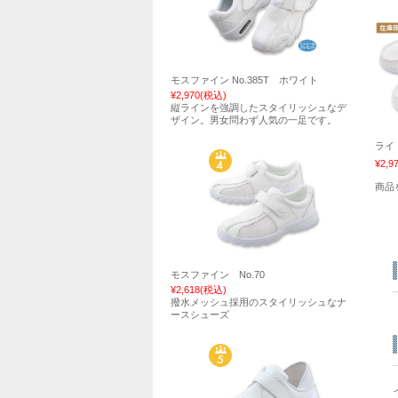
モスファイン No.385T ホワイト
¥2,970
(税込)
縦ラインを強調したスタイリッシュなデ
ザイン。男女問わず人気の一足です。
ライト
¥2,9
商品
モスファイン No.70
¥2,618
(税込)
撥水メッシュ採用のスタイリッシュなナ
ースシューズ