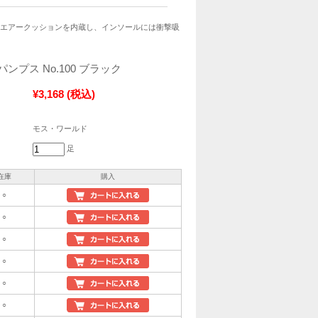
はエアークッションを内蔵し、インソールには衝撃吸
ンプス No.100 ブラック
¥3,168
(税込)
モス・ワールド
足
在庫
購入
○
○
○
○
○
○