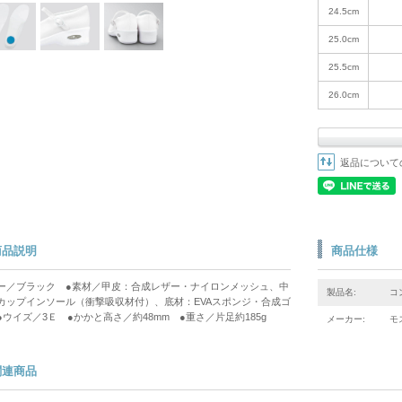
24.5cm
25.0cm
25.5cm
26.0cm
返品について
商品説明
商品仕様
ー／ブラック ●素材／甲皮：合成レザー・ナイロンメッシュ、中
製品名:
コ
カップインソール（衝撃吸収材付）、底材：EVAスポンジ・合成ゴ
●ウイズ／3Ｅ ●かかと高さ／約48mm ●重さ／片足約185g
メーカー:
モ
関連商品