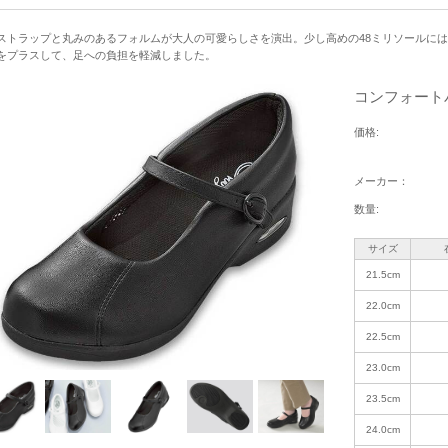
ストラップと丸みのあるフォルムが大人の可愛らしさを演出。少し高めの48ミリソールに
をプラスして、足への負担を軽減しました。
コンフォートパ
価格:
メーカー：
数量:
サイズ
21.5cm
22.0cm
22.5cm
23.0cm
23.5cm
24.0cm