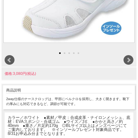
価格:3,080円(税込)
商品説明
2way仕様のナースクロッグは、甲部にベルクロを採用し、大きく開きます。靴下
の厚みにも対応できるなど、調節が可能です。
カラー／ホワイト ●素材／甲皮：合成皮革・ナイロンメッシュ、底
材：EVAスポンジ・合成ゴム ●ウイズ／3Ｅ ●かかと高さ／約
40mm ●重さ／片足約170g ◎BLサイズ以上はメンズページにて
ご案内しております。 ※インソールプレゼント対象商品です。
8/31お申込み分までとなります。