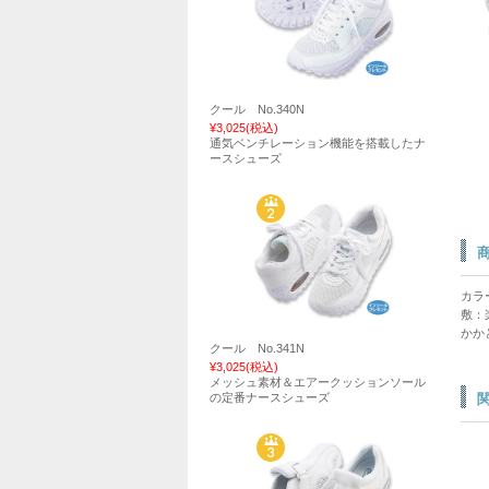
クール No.340N
¥3,025
(税込)
通気ベンチレーション機能を搭載したナ
ースシューズ
カラ
敷：
かか
クール No.341N
¥3,025
(税込)
メッシュ素材＆エアークッションソール
の定番ナースシューズ