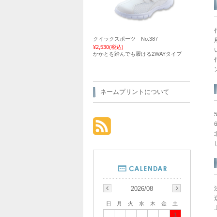
クイックスポーツ No.387
¥2,530
(税込)
かかとを踏んでも履ける2WAYタイプ
ネームプリントについて
2026/08
日
月
火
水
木
金
土
1