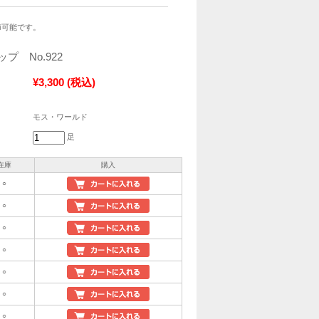
節可能です。
プ No.922
¥3,300
(税込)
モス・ワールド
足
在庫
購入
○
○
○
○
○
○
○