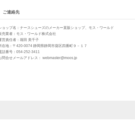
ご連絡先
ショップ名：ナースシューズのメーカー直販ショップ、モス・ワールド
販売業者：モス・ワールド株式会社
運営責任者：堀田 美千子
所在地：〒420-0074 静岡県静岡市葵区四番町９－１７
電話番号：054-252-3411
お問合せメールアドレス：
webmaster@moos.jp
する表示