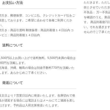
お支払い方法
ただきます。ただ
担とさせていただ
不良品： 万一不良
代引き、郵便振替、コンビニ払、クレジットカード払をご
を確認のうえ、新
用意しております。ご希望に合わせて各種ご利用くださ
す。 商品到着後7
い。
い。それを過ぎま
代引き：商品引渡時 郵便振替：商品到着後１４日以内 コ
せんのでご了承く
ンビニ：商品到着後１４日以内
送料について
5,500円以上お買い上げで送料無料。5,500円未満の場合は
660円を頂戴します。
北海道、沖縄、離島の場合は別途手数料770円を頂戴いた
します。あらかじめご了承ください。
発送について
注文日より７営業日以内に発送いたします。在庫切れで発
送が遅延する場合には電話またはメールにてご連絡を差し
上げます。予約品は入荷次第発送いたします。