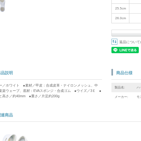
25.5cm
26.0cm
返品について
商品説明
商品仕様
ー／ホワイト ●素材／甲皮：合成皮革・ナイロンメッシュ、中
製品名:
ハ
楽楽ウェーブ、底材：EVAスポンジ・合成ゴム ●ウイズ／3Ｅ ●
と高さ／約40mm ●重さ／片足約200g
メーカー:
モ
関連商品