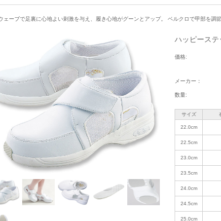
ウェーブで足裏に心地よい刺激を与え、履き心地がグーンとアップ。 ベルクロで甲部を調
ハッピーステッ
価格:
メーカー：
数量:
サイズ
22.0cm
22.5cm
23.0cm
23.5cm
24.0cm
24.5cm
25.0cm