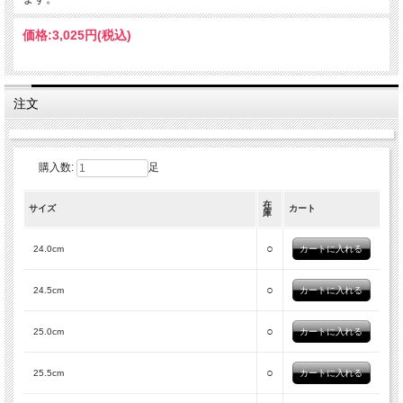
価格:
3,025円
(税込)
注文
購入数:
足
在
サイズ
カート
庫
○
24.0cm
○
24.5cm
○
25.0cm
○
25.5cm