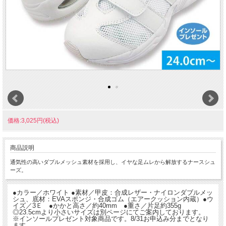
価格:3,025円(税込)
商品説明
通気性の高いダブルメッシュ素材を採用し、イヤな足ムレから解放するナースシュ
ーズ。
●カラー／ホワイト ●素材／甲皮：合成レザー・ナイロンダブルメッ
シュ、底材：EVAスポンジ・合成ゴム（エアークッション内蔵）●ウ
イズ／3Ｅ ●かかと高さ／約40mm ●重さ／片足約355g
◎23.5cmより小さいサイズは別ページにてご案内しております。
※インソールプレゼント対象商品です。8/31お申込み分までとなり
ます。